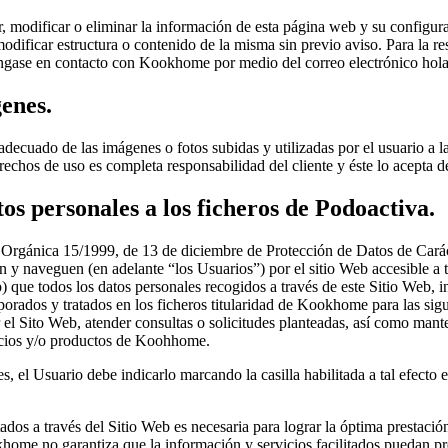
, modificar o eliminar la información de esta página web y su configur
modificar estructura o contenido de la misma sin previo aviso. Para la 
 póngase en contacto con Kookhome por medio del correo electrónico 
enes.
cuado de las imágenes o fotos subidas y utilizadas por el usuario a la
rechos de uso es completa responsabilidad del cliente y éste lo acepta
os personales a los ficheros de Podoactiva.
 Orgánica 15/1999, de 13 de diciembre de Protección de Datos de Cará
an y naveguen (en adelante “los Usuarios”) por el sitio Web accesible
) que todos los datos personales recogidos a través de este Sitio Web, i
porados y tratados en los ficheros titularidad de Kookhome para las sigui
er el Sito Web, atender consultas o solicitudes planteadas, así como man
icios y/o productos de Koohhome.
s, el Usuario debe indicarlo marcando la casilla habilitada a tal efecto 
dos a través del Sitio Web es necesaria para lograr la óptima prestación
home no garantiza que la información y servicios facilitados puedan pres