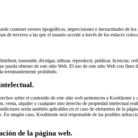
uede contener errores tipográficos, imprecisiones e inexactitudes de l
s de terceros a las que el usuario accede a través de los enlaces coloca
stribuir, transmitir, divulgar, utilizar, reproducir, publicar, licenciar, ce
ue pueda obtener de este sitio Web. El uso de este sitio Web con fines i
da terminantemente prohibido.
ntelectual.
erechos sobre el contenido de este sitio web pertenecen a Kookhome y 
n, venta, alquiler y cualquier otro derecho de propiedad intelectual real
iciones serán también aplicables en el caso de elementos de la página
s. En ningún caso, Kookhome será responsable de las posibles infraccio
ación de la página web.