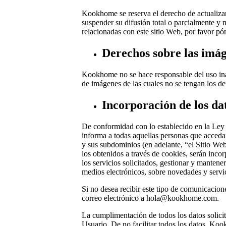
Kookhome se reserva el derecho de actualizar
suspender su difusión total o parcialmente y 
relacionadas con este sitio Web, por favor
Derechos sobre las imág
Kookhome no se hace responsable del uso inade
de imágenes de las cuales no se tengan los de
Incorporación de los dat
De conformidad con lo establecido en la Ley
informa a todas aquellas personas que acced
y sus subdominios (en adelante, “el Sitio Web
los obtenidos a través de cookies, serán incor
los servicios solicitados, gestionar y manten
medios electrónicos, sobre novedades y serv
Si no desea recibir este tipo de comunicacione
correo electrónico a
hola@kookhome.com
.
La cumplimentación de todos los datos solicita
Usuario. De no facilitar todos los datos, Kook