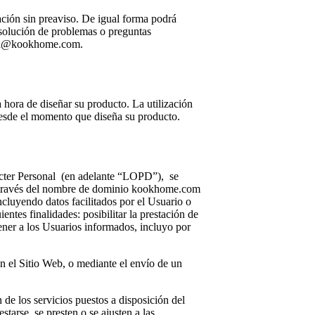
ación sin preaviso. De igual forma podrá
resolución de problemas o preguntas
hola@kookhome.com.
 hora de diseñar su producto. La utilización
 desde el momento que diseña su producto.
cter Personal
(en adelante “LOPD”),
se
 a través del nombre de dominio kookhome.com
ncluyendo datos facilitados por el Usuario o
entes finalidades: posibilitar la prestación de
tener a los Usuarios informados, incluyo por
en el Sitio Web, o mediante el envío de un
 de los servicios puestos a disposición del
tarse, se presten o se ajusten a las