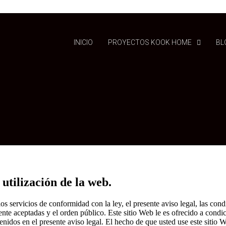
INICIO
PROYECTOS KOOK HOME
BL
utilización de la web.
s servicios de conformidad con la ley, el presente aviso legal, las condi
nte aceptadas y el orden público. Este sitio Web le es ofrecido a condi
idos en el presente aviso legal. El hecho de que usted use este sitio We