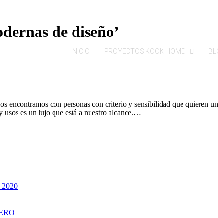
dernas de diseño’
INICIO
PROYECTOS KOOK HOME
BL
s encontramos con personas con criterio y sensibilidad que quieren una 
 y usos es un lujo que está a nuestro alcance.…
a 2020
CERO