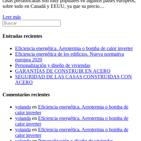
casas prefabricadas son muy populares en algunos países europeos,
sobre todo en Canadá y EEUU, ya que su precio…
Leer más
Entradas recientes
Eficiencia energética. Aerotermia o bomba de calor inverter
Eficiencia energética de los edificios. Nueva normativa
europea 2020
Personalización y diseño de viviendas
GARANTÍAS DE CONSTRUIR EN ACERO
SEGURIDAD DE LAS CASAS CONSTRUIDAS CON
ACERO
Comentarios recientes
yolanda
en
Eficiencia energética. Aerotermia o bomba de
calor inverter
yolanda
en
Eficiencia energética. Aerotermia o bomba de
calor inverter
yolanda
en
Eficiencia energética. Aerotermia o bomba de
calor inverter
yolanda
en
Personalización y diseño de viviendas